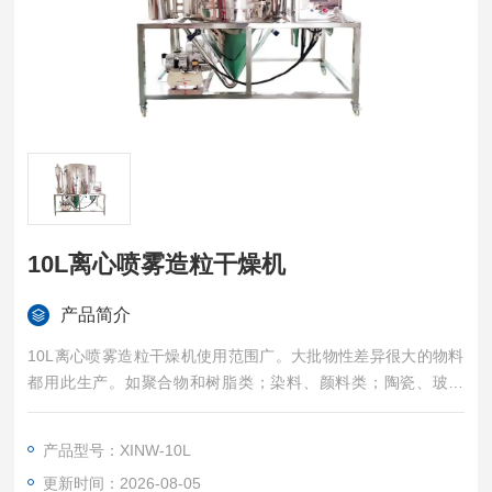
10L离心喷雾造粒干燥机
产品简介
10L离心喷雾造粒干燥机使用范围广。大批物性差异很大的物料
都用此生产。如聚合物和树脂类；染料、颜料类；陶瓷、玻璃
类；除锈剂、杀虫药类；碳水化合物类；乳制品类；血和鱼制品
类；肥料类；有机、无机化合物类；等等。、产品具有良好的分
产品型号：XINW-10L
散性，流动性和溶解性。这是由于在瞬间完成干燥，产品能保持
更新时间：2026-08-05
均匀的细小粒状。