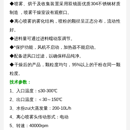
◆喷雾、烘干及收集装置采用双镜面优质304不锈钢材质
制造 ，喷雾干燥室设有观察口。
◆离心喷雾的雾化结构，喷粉的颗径呈正态分布，流动性
好。
◆进料量可通过进料蠕动泵调节。
◆*保护功能，风机不启动，加热器不能启动。
◆配备进风口过滤，以确保样品纯净。
◆干燥后的产品，颗粒度均匀，95%以上的干粉在同一颗
粒度。
技术参数：
1、入口温度：≤30-300℃
2、出口温度：＜30～150℃
3、水份zui大蒸发量：200-10L/h
4、离心喷雾头传动形式：电动
5、转速：40000rpm