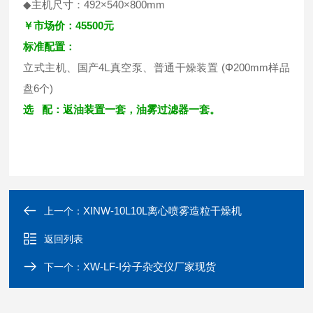
◆主机尺寸：492×540×800mm
￥市场价：45500元
标准配置：
立式主机、国产4L真空泵、普通干燥装置 (Φ200mm样品
盘6个)
选 配：返油装置一套，油雾过滤器一套。
XINW-10L10L离心喷雾造粒干燥机
上一个：
返回列表
XW-LF-I分子杂交仪厂家现货
下一个：