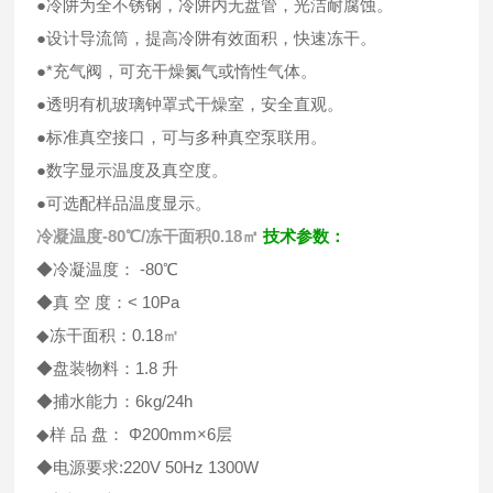
●冷阱为全不锈钢，冷阱内无盘管，光洁耐腐蚀。
●设计导流筒，提高冷阱有效面积，快速冻干。
●*充气阀，可充干燥氮气或惰性气体。
●透明有机玻璃钟罩式干燥室，安全直观。
●标准真空接口，可与多种真空泵联用。
●数字显示温度及真空度。
●可选配样品温度显示。
冷凝温度-80℃/冻干面积0.18㎡
技术参数：
◆冷凝温度： -80℃
◆真 空 度：< 10Pa
◆冻干面积：0.18㎡
◆盘装物料：1.8 升
◆捕水能力：6kg/24h
◆样 品 盘： Φ200mm×6层
◆电源要求:220V 50Hz 1300W