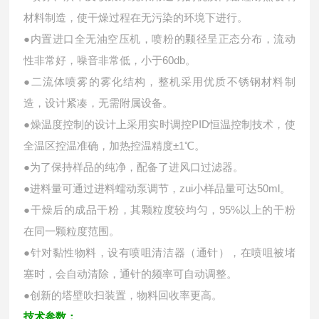
材料制造，使干燥过程在无污染的环境下进行。
●内置进口全无油空压机，喷粉的颗径呈正态分布，流动
性非常好，噪音非常低，小于60db。
●二流体喷雾的雾化结构，整机采用优质不锈钢材料制
造，设计紧凑，无需附属设备。
●燥温度控制的设计上采用实时调控PID恒温控制技术，使
全温区控温准确，加热控温精度±1℃。
●为了保持样品的纯净，配备了进风口过滤器。
●进料量可通过进料蠕动泵调节，zui小样品量可达50ml。
●干燥后的成品干粉，其颗粒度较均匀，95%以上的干粉
在同一颗粒度范围。
●针对黏性物料，设有喷咀清洁器（通针），在喷咀被堵
塞时，会自动清除，通针的频率可自动调整。
●创新的塔壁吹扫装置，物料回收率更高。
技术参数：