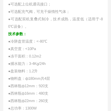
●可选配上位机通讯接口；
●可选配充气阀，可充干燥惰性气体；
●可选配双机复叠式制冷，技术成熟，温度低（适用于-8
0℃设备）。
技术参数：
●冷阱盘管温度：<-80℃
●真空度：<10Pa
●冻干面积：0.12m2
●捕水能力：3-4Kg/24h
●盘装物料：1.2升
●物料盘：ф180mm共4层
●西林瓶ф12mm：920支
●西林瓶ф16mm：480支
●西林瓶ф22mm：260支
●总功率：1300W