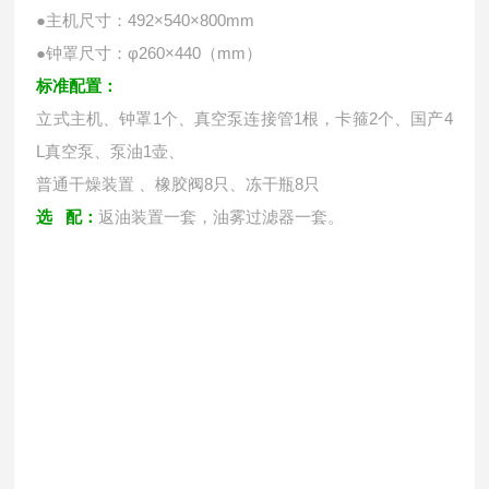
●主机尺寸：492×540×800mm
●钟罩尺寸：φ260×440（mm）
标准配置：
立式主机、钟罩1个、真空泵连接管1根，卡箍2个、国产4
L真空泵、泵油1壶、
普通干燥装置 、橡胶阀8只、冻干瓶8只
选 配：
返油装置一套，油雾过滤器一套。