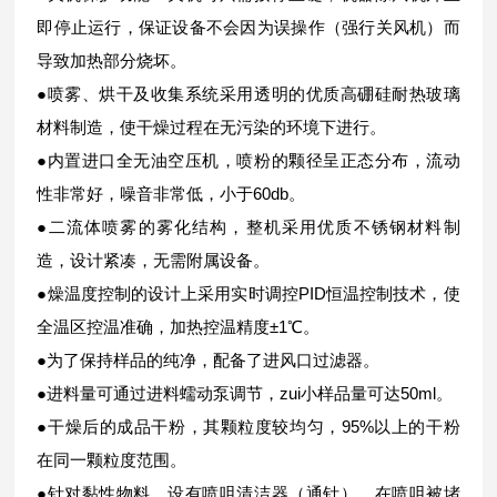
即停止运行，保证设备不会因为误操作（强行关风机）而
导致加热部分烧坏。
●喷雾、烘干及收集系统采用透明的优质高硼硅耐热玻璃
材料制造，使干燥过程在无污染的环境下进行。
●内置进口全无油空压机，喷粉的颗径呈正态分布，流动
性非常好，噪音非常低，小于60db。
●二流体喷雾的雾化结构，整机采用优质不锈钢材料制
造，设计紧凑，无需附属设备。
●燥温度控制的设计上采用实时调控PID恒温控制技术，使
全温区控温准确，加热控温精度±1℃。
●为了保持样品的纯净，配备了进风口过滤器。
●进料量可通过进料蠕动泵调节，zui小样品量可达50ml。
●干燥后的成品干粉，其颗粒度较均匀，95%以上的干粉
在同一颗粒度范围。
●针对黏性物料，设有喷咀清洁器（通针），在喷咀被堵