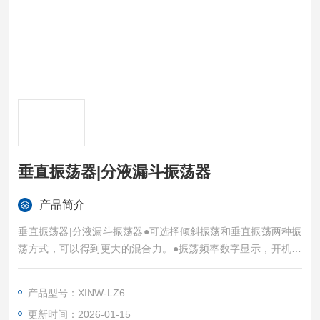
垂直振荡器|分液漏斗振荡器
产品简介
垂直振荡器|分液漏斗振荡器●可选择倾斜振荡和垂直振荡两种振
荡方式，可以得到更大的混合力。●振荡频率数字显示，开机后
可显示上次关机前的振荡次数。可以切换定时振荡和连续振荡。
●振荡频率为无级变速，倾斜时振荡频率可达20~250次/min，垂
产品型号：XINW-LZ6
直时振荡频率可达20~300次/min。●启动缓冲和停机缓冲技能，
更新时间：2026-01-15
启动及停止缓慢进行，减少对分液漏斗的冲击。