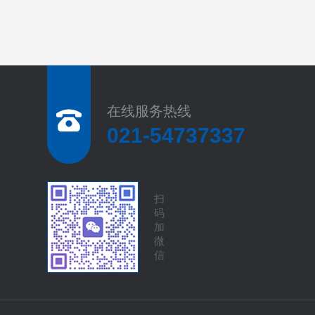
在线服务热线
021-54737337
扫
码
加
微
信