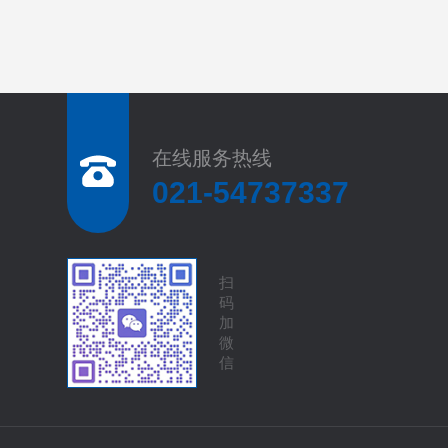
在线服务热线
021-54737337
扫
码
加
微
信